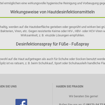
ttel ermöglichen eine wirkungsvolle hygienische Reinigung und Vorbeugung gege
Wirkungsweise von Hautdesinfektionsmitteln
olhaltig, werden auf die Hautoberfläche gerieben oder gesprüht und wirken bei
 Bakterien, Viren, etc. Gegen resistente Keime oder HIV-, HBV- oder HCV-Viren 
Wirksamkeit, z. B. viruzide Lösungen empfohlen.
Desinfektionsspray für Füße - Fußspray
wohl auf die Haut aufgetragen als auch für Schuhe oder Socken benutzt werden
pilz ist es ratsam, z. B. beim Schuhkauf, Sport oder Schuhausleih handliche Fl
EN SIE UNS
HABEN SIE FRAGEN
Wir beraten Sie gerne! ​
Rufen Sie uns an: ✆
08171-34 77 