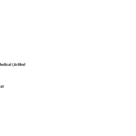
edical (Artikel
rat