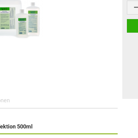
onen
fektion 500ml