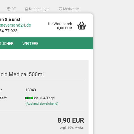
DE
Kundenlogin
Merkzettel
en Sie uns!
Ihr Warenkorb
eneversand24.de
0,00 EUR
34 77 928
TÜCHER
WEITERE
cid Medical 500ml
.:
13049
zeit:
ca. 3-4 Tage
?
(Ausland abweichend)
8,90 EUR
zzgl. 19% MwSt.