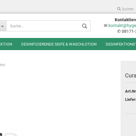
Suchen
Kontaktier
Sprache auswählen
✉
kontakt@hygi
e
✆ 08171-
EKTION
DESINFIZIERENDE SEIFE & WASCHLOTION
DESINFEKTIONS
0ml
Cura
Art.Nr
Konto erstellen
Liefer
Passwort vergessen