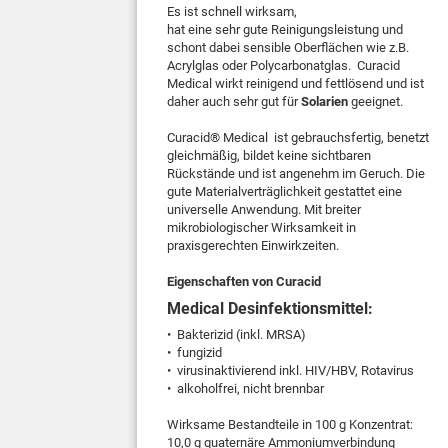
Es ist schnell wirksam,
hat eine sehr gute Reinigungsleistung und
schont dabei sensible Oberflächen wie z.B.
Acrylglas oder Polycarbonatglas. Curacid
Medical wirkt reinigend und fettlösend und ist
daher auch sehr gut für
Solarien
geeignet.
Curacid® Medical ist gebrauchsfertig, benetzt
gleichmäßig, bildet keine sichtbaren
Rückstände und ist angenehm im Geruch. Die
gute Materialverträglichkeit gestattet eine
universelle Anwendung. Mit breiter
mikrobiologischer Wirksamkeit in
praxisgerechten Einwirkzeiten.
Eigenschaften von Curacid
Medical Desinfektionsmittel:
• Bakterizid (inkl. MRSA)
• fungizid
• virusinaktivierend inkl. HIV/HBV, Rotavirus
• alkoholfrei, nicht brennbar
Wirksame Bestandteile in 100 g Konzentrat:
10,0 g quaternäre Ammoniumverbindung