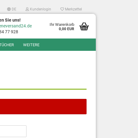
DE
Kundenlogin
Merkzettel
en Sie uns!
Ihr Warenkorb
eneversand24.de
0,00 EUR
34 77 928
TÜCHER
WEITERE
?