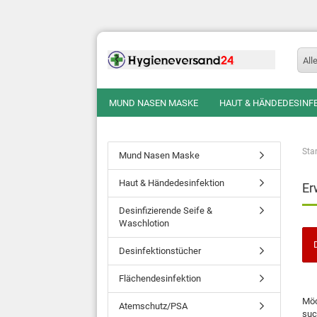
All
MUND NASEN MASKE
HAUT & HÄNDEDESINF
Star
Mund Nasen Maske
Haut & Händedesinfektion
Er
Desinfizierende Seife &
Waschlotion
Desinfektionstücher
Flächendesinfektion
Möc
Atemschutz/PSA
suc