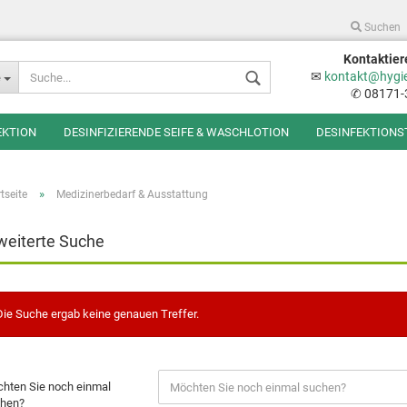
Suchen
Kontaktier
Sprache auswählen
✉
kontakt@hygi
e
✆ 08171-
EKTION
DESINFIZIERENDE SEIFE & WASCHLOTION
DESINFEKTIONS
»
tseite
Medizinerbedarf & Ausstattung
weiterte Suche
Konto erstellen
Passwort vergessen
Die Suche ergab keine genauen Treffer.
hten Sie noch einmal
hen?