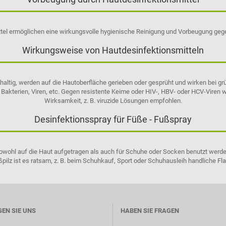
ttel ermöglichen eine wirkungsvolle hygienische Reinigung und Vorbeugung gege
Wirkungsweise von Hautdesinfektionsmitteln
olhaltig, werden auf die Hautoberfläche gerieben oder gesprüht und wirken bei
 Bakterien, Viren, etc. Gegen resistente Keime oder HIV-, HBV- oder HCV-Viren 
Wirksamkeit, z. B. viruzide Lösungen empfohlen.
Desinfektionsspray für Füße - Fußspray
wohl auf die Haut aufgetragen als auch für Schuhe oder Socken benutzt werden
pilz ist es ratsam, z. B. beim Schuhkauf, Sport oder Schuhausleih handliche Fl
EN SIE UNS
HABEN SIE FRAGEN