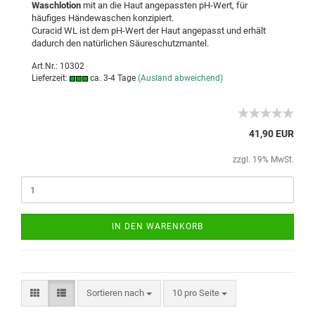
Waschlotion
mit an die Haut angepassten pH-Wert, für
häufiges Händewaschen konzipiert.
Curacid WL ist dem pH-Wert der Haut angepasst und erhält
dadurch den natürlichen Säureschutzmantel.
Art.Nr.: 10302
Lieferzeit:
ca. 3-4 Tage
(Ausland abweichend)
41,90 EUR
zzgl. 19% MwSt.
IN DEN WARENKORB
Sortieren nach
10 pro Seite