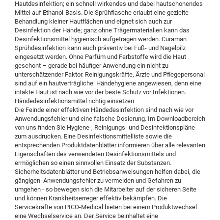
Hautdesinfektion; ein schnell wirkendes und dabei hautschonendes
Mittel auf Ethanol-Basis. Die Sprühflasche erlaubt eine gezielte
Behandlung kleiner Hautflächen und eignet sich auch zur
Desinfektion der Hände; ganz ohne Trägermaterialien kann das
Desinfektionsmittel hygienisch aufgetragen werden. Curaman
Sprühdesinfektion kann auch präventiv bei Fuß- und Nagelpilz
eingesetzt werden. Ohne Parfüm und Farbstoffe wird die Haut
geschont – gerade bei häufiger Anwendung ein nicht zu
unterschätzender Faktor. Reinigungskräfte, Ärzte und Pflegepersonal
sind auf ein hautverträgliche
Händehygiene angewiesen, denn eine
intakte Haut ist nach wie vor der beste Schutz vor Infektionen.
Händedesinfektionsmittel richtig einsetzen
Die Feinde einer effektiven Händedesinfektion sind nach wie vor
Anwendungsfehler und eine falsche Dosierung. Im Downloadbereich
von uns finden Sie Hygiene-, Reinigungs- und Desinfektionspläne
zum ausdrucken. Eine Desinfektionsmittelliste sowie die
entsprechenden Produktdatenblätter informieren über alle relevanten
Eigenschaften des verwendeten Desinfektionsmittels und
ermöglichen so einen sinnvollen Einsatz der Substanzen.
Sicherheitsdatenblätter und Betriebsanweisungen helfen dabei, die
gängigen
Anwendungsfehler zu vermeiden und Gefahren zu
umgehen - so bewegen sich die Mitarbeiter auf der sicheren Seite
und können Krankheitserreger effektiv bekämpfen. Die
Servicekräfte von PICO-Medical bieten bei einem Produktwechsel
eine Wechselservice an. Der Service beinhaltet eine