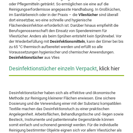
oder Pflegemitteln getränkt. So ermöglichen sie eine auf die
Reinigungserfordernisse angepasste Handhabung. In Großküchen,
im Sanitärbereich oder in der Praxis – die
Vliestücher
sind überall
dort einsetzbar, wo eine schnelle und hygienische
Flächendesinfektion erforderlich ist. Darüber hinaus empfiehlt die
Berufsgenossenschaft den Einsatz von Spendereimern für
Vliestücher. Anders als beim Sprühen entsteht kein Sprühnebel. Vor
der Wiederbefüllung mit
Desinfektionsmitteln
, kann der Eimer bei bis
zu 65 °C thermisch aufbereitet werden und erfüllt so alle
Voraussetzungen hygienischer und chemischer Anwendungen.
Desinfektionstücher
aus Vlies
Desinfektionstücher einzeln Verpackt
, klick hier
Desinfektionstücher haben sich als effektive und ökonomische
Methode zur Reinigung kleinerer Flächen erwiesen. Eine sichere
Dosierung und die Verwendung einer mit der Substanz kompatiblen
Textilie machen das Desinfektionstuch zu einer praktischen
Angelegenheit. Arbeitsflächen, Behandlungstische und -liegen sowie
Besteck, Instrumente und patientennahe Gegenstände können
somit einfach und schonend gereinigt werden. Für die individuelle
Reinigung bestimmter Objekte eignen sich vor allem Vliestücher als