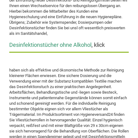
der Einführung neuer Desinfektions- und Reinigungsmittel bieten wir
Ihnen einen Wechselservice für den reibungslosen Übergang an.
Hierbei bekommen die Mitarbeiter des Kunden eine
Hygieneschulung und eine Einführung in die neuen Hygienepläne.
Übrigens; Zubehör wie Systemspender, Dosierpumpen oder
Desinfektionstücher finden Sie bei unsl oft wesentlich preiswerten
als im Sanitätshandel,
Desinfektionstücher ohne Alkohol
, klick
haben sich als effektive und ökonomische Methode zur Reinigung
kleinerer Flächen erwiesen. Eine sichere Dosierung und die
Verwendung einer mit der Substanz kompatiblen Textilie machen
das Desinfektionstuch zu einer praktischen Angelegenheit.
Arbeitsflächen, Behandlungstische und -liegen sowie Besteck,
Instrumente und patientennahe Gegenstände können somit einfach
und schonend gereinigt werden. Für die individuelle Reinigung
bestimmter Objekte eignen sich vor allem Vliestücher als
Trägermaterial. Im Produktsortiment von Hygieneversand24 finden
Sie Vliestücherrollen in hervorragender Qualität. Einzel hygienisch
verpackt, reißfest und mit einer Blattgröße von 29 x 30cm eigenen
sie sich hervorragend für die Behandlung von Oberflächen. Die Rollen
werden in einen Spendereimer gelegt und mit Desinfektionsmitteln