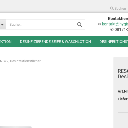
Suchen
Kontaktier
Sprache auswählen
✉
kontakt@hygi
e
✆ 08171-
EKTION
DESINFIZIERENDE SEIFE & WASCHLOTION
DESINFEKTIONS
 W2, Desinfektionstücher
RES
Desi
Konto erstellen
Art.Nr
Passwort vergessen
Liefer