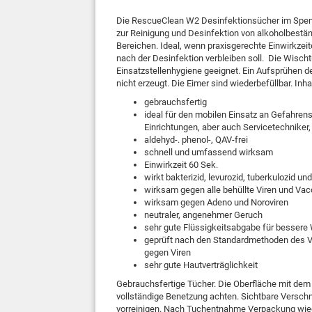
Die RescueClean W2 Desinfektionsücher im Spend
zur Reinigung und Desinfektion von alkoholbestän
Bereichen. Ideal, wenn praxisgerechte Einwirkzeit
nach der Desinfektion verbleiben soll. Die Wischtü
Einsatzstellenhygiene geeignet. Ein Aufsprühen de
nicht erzeugt. Die Eimer sind wiederbefüllbar. Inhal
gebrauchsfertig
ideal für den mobilen Einsatz an Gefahren
Einrichtungen, aber auch Servicetechnike
aldehyd-. phenol-, QAV-frei
schnell und umfassend wirksam
Einwirkzeit 60 Sek.
wirkt bakterizid, levurozid, tuberkulozid u
wirksam gegen alle behüllte Viren und Vac
wirksam gegen Adeno und Noroviren
neutraler, angenehmer Geruch
sehr gute Flüssigkeitsabgabe für bessere
geprüft nach den Standardmethoden des 
gegen Viren
sehr gute Hautverträglichkeit
Gebrauchsfertige Tücher. Die Oberfläche mit dem 
vollständige Benetzung achten. Sichtbare Verschm
vorreinigen. Nach Tuchentnahme Verpackung wied