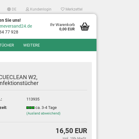
DE
Kundenlogin
Merkzettel
en Sie uns!
Ihr Warenkorb
eneversand24.de
0,00 EUR
34 77 928
TÜCHER
WEITERE
CUECLEAN W2,
nfektionstücher
.:
113935
?
zeit:
ca. 3-4 Tage
(Ausland abweichend)
16,50 EUR
zzgl. 19% MwSt.