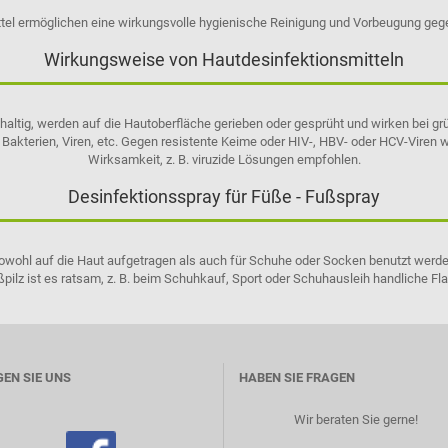
ttel ermöglichen eine wirkungsvolle hygienische Reinigung und Vorbeugung gege
Wirkungsweise von Hautdesinfektionsmitteln
olhaltig, werden auf die Hautoberfläche gerieben oder gesprüht und wirken bei
 Bakterien, Viren, etc. Gegen resistente Keime oder HIV-, HBV- oder HCV-Viren 
Wirksamkeit, z. B. viruzide Lösungen empfohlen.
Desinfektionsspray für Füße - Fußspray
wohl auf die Haut aufgetragen als auch für Schuhe oder Socken benutzt werden
pilz ist es ratsam, z. B. beim Schuhkauf, Sport oder Schuhausleih handliche Fl
EN SIE UNS
HABEN SIE FRAGEN
Wir beraten Sie gerne! ​