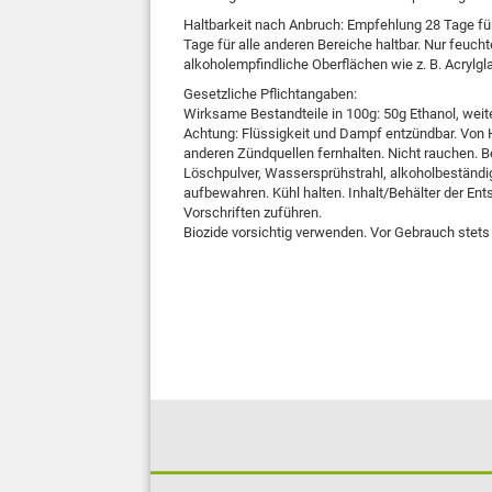
Haltbarkeit nach Anbruch: Empfehlung 28 Tage für
Tage für alle anderen Bereiche haltbar. Nur feuch
alkoholempfindliche Oberflächen wie z. B. Acrylg
Gesetzliche Pflichtangaben:
Wirksame Bestandteile in 100g: 50g Ethanol, wei
Achtung: Flüssigkeit und Dampf entzündbar. Von 
anderen Zündquellen fernhalten. Nicht rauchen. Be
Löschpulver, Wassersprühstrahl, alkoholbeständ
aufbewahren. Kühl halten. Inhalt/Behälter der En
Vorschriften zuführen.
Biozide vorsichtig verwenden. Vor Gebrauch stet