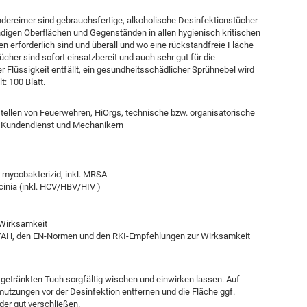
ereimer sind gebrauchsfertige, alkoholische Desinfektionstücher
digen Oberflächen und Gegenständen in allen hygienisch kritischen
en erforderlich sind und überall und wo eine rückstandfreie Fläche
cher sind sofort einsatzbereit und auch sehr gut für die
r Flüssigkeit entfällt, ein gesundheitsschädlicher Sprühnebel wird
t: 100 Blatt.
stellen von Feuerwehren, HiOrgs, technische bzw. organisatorische
r, Kundendienst und Mechanikern
nd mycobakterizid, inkl. MRSA
cinia (inkl. HCV/HBV/HIV )
 Wirksamkeit
VAH, den EN-Normen und den RKI-Empfehlungen zur Wirksamkeit
getränkten Tuch sorgfältig wischen und einwirken lassen. Auf
utzungen vor der Desinfektion entfernen und die Fläche ggf.
er gut verschließen.