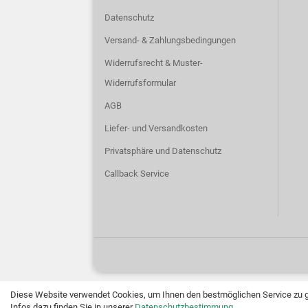
Datenschutz
Versand- & Zahlungsbedingungen
Widerrufsrecht & Muster-
Widerrufsformular
AGB
Liefer- und Versandkosten
Privatsphäre und Datenschutz
Callback Service
Diese Website verwendet Cookies, um Ihnen den bestmöglichen Service zu ge
Infos dazu finden Sie in unserer
Datenschutzbestimmung
.