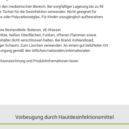
 den medizinischen Bereich. Bei sorgfältiger Lagerung bis zu 90
te Tücher für die Desinfektion verwenden. Nicht geeignet für
las oder Polycarbonatglas. Für Kinder unzugänglich aufbewahren.
tere Bestandteile: Butanon, VE-Wasser
Hitze, heißen Oberflächen, Funken, offenen Flammen sowie
hälter dicht verschlossen halten. Bei Brand: Kohlendioxid,
iger Schaum. Zum Löschen verwenden. An einem gut belüfteten Ort
tsorgung gemäß den örtlichen/nationalen/internationalen
s Kennzeichnung und Produktinformationen lesen.
Vorbeugung durch Hautdesinfektionsmittel