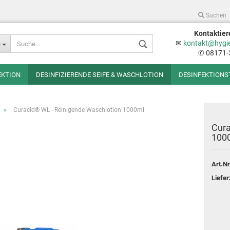
Suchen
Kontaktier
Sprache auswählen
✉
kontakt@hygi
e
✆ 08171-
EKTION
DESINFIZIERENDE SEIFE & WASCHLOTION
DESINFEKTIONS
»
Curacid® WL - Reinigende Waschlotion 1000ml
Cura
100
Konto erstellen
Art.Nr
Passwort vergessen
Liefer