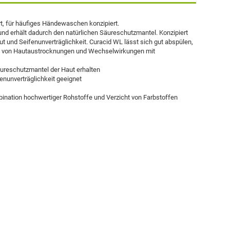
, für häufiges Händewaschen konzipiert.
nd erhält dadurch den natürlichen Säureschutzmantel. Konzipiert
 und Seifenunverträglichkeit. Curacid WL lässt sich gut abspülen,
g von Hautaustrocknungen und Wechselwirkungen mit
äureschutzmantel der Haut erhalten
nunverträglichkeit geeignet
ination hochwertiger Rohstoffe und Verzicht von Farbstoffen