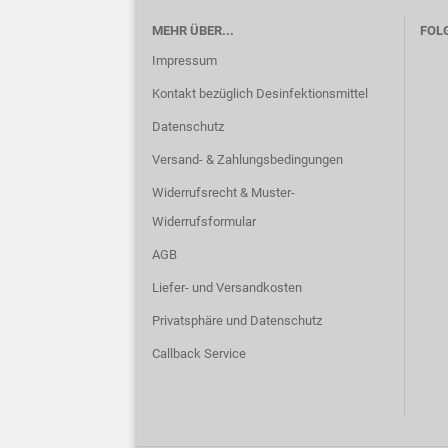
MEHR ÜBER...
FOLG
Impressum
Kontakt bezüglich Desinfektionsmittel
Datenschutz
Versand- & Zahlungsbedingungen
Widerrufsrecht & Muster-
Widerrufsformular
AGB
Liefer- und Versandkosten
Privatsphäre und Datenschutz
Callback Service