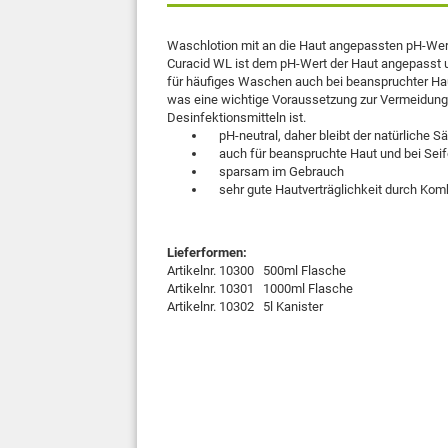
Waschlotion mit an die Haut angepassten pH-Wert
Curacid WL ist dem pH-Wert der Haut angepasst u
für häufiges Waschen auch bei beanspruchter Haut
was eine wichtige Voraussetzung zur Vermeidun
Desinfektionsmitteln ist.
pH-neutral, daher bleibt der natürliche S
auch für beanspruchte Haut und bei Seife
sparsam im Gebrauch
sehr gute Hautverträglichkeit durch Komb
Lieferformen:
Artikelnr. 10300 500ml Flasche
Artikelnr. 10301 1000ml Flasche
Artikelnr. 10302 5l Kanister