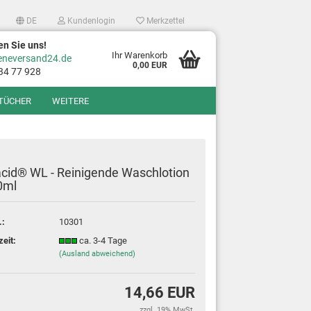
DE
Kundenlogin
Merkzettel
en Sie uns!
Ihr Warenkorb
eneversand24.de
0,00 EUR
34 77 928
TÜCHER
WEITERE
cid® WL - Reinigende Waschlotion
0ml
.:
10301
?
zeit:
ca. 3-4 Tage
(Ausland abweichend)
14,66 EUR
zzgl. 19% MwSt.